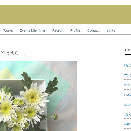
Works
Events&Seminar
Recruit
Profile
Contact
Links
Re
グにかえて、、、
6月
アン
青空ラ
白木
ホワ
バレ
新春