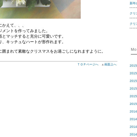
新年
クリ
クリ
にかえて、、、
ジメントを作ってみました。
器とマッチすると充分に可愛いです。
り、キッチュなハートが形作れます。
Mo
に囲まれて素敵なクリスマスをお過ごしになれますように。
ＴＯＰページへ
▲
画面上へ
201
201
201
201
201
201
201
201
201
201